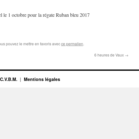
 le 1 octobre pour la régate Ruban bleu 2017
ous pouvez le mettre en favoris avec
ce permalien
.
6 heures de Vaux
→
 C.V.B.M.
Mentions légales