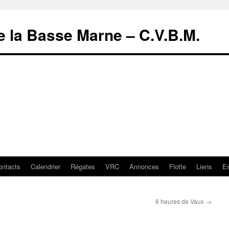
de la Basse Marne – C.V.B.M.
ontacts
Calendrier
Régates
VRC
Annonces
Flotte
Liens
E
6 heures de Vaux
→