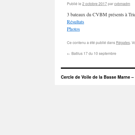
Publié le
2 octobre 2017
par
cvbmadm
3 bateaux du CVBM présents à Triel
Résultats
Photos
Ce contenu a été publié dans
Régates
. V
←
Batilus 17 du 10 septembre
Cercle de Voile de la Basse Marne –