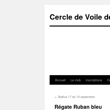
Cercle de Voile 
Accueil
Le club
Inscriptions
C
Aller
au
←
Batilus 17 du 10 septembre
contenu
Régate Ruban bleu