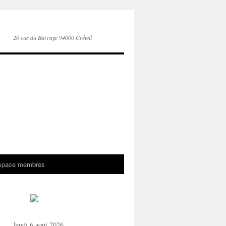
20 rue du Barrage 94000 Créteil
space membres
Jeudi 6 aout 2026