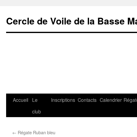
Cercle de Voile de la Basse M
Aller
Accueil
Le
Inscriptions
Contacts
Calendrier
Régat
au
club
contenu
←
Régate Ruban bleu