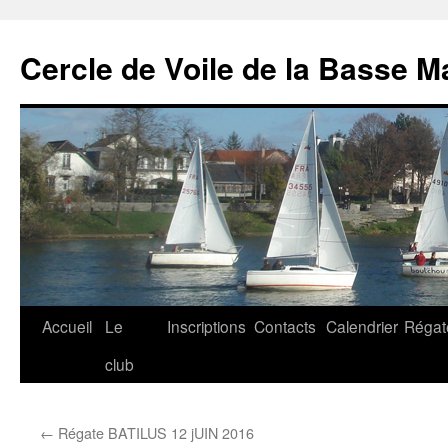
Cercle de Voile de la Basse M
Aller
Accueil
Le
Inscriptions
Contacts
Calendrier
Régat
au
club
contenu
←
Régate BATILUS 12 jUIN 2016