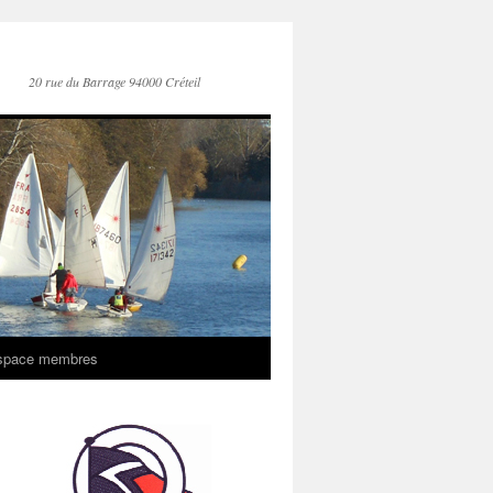
20 rue du Barrage 94000 Créteil
space membres