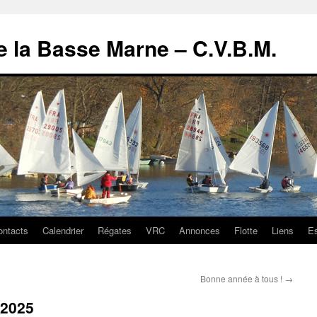
de la Basse Marne – C.V.B.M.
ontacts
Calendrier
Régates
VRC
Annonces
Flotte
Liens
E
Bonne année à tous !
→
 2025