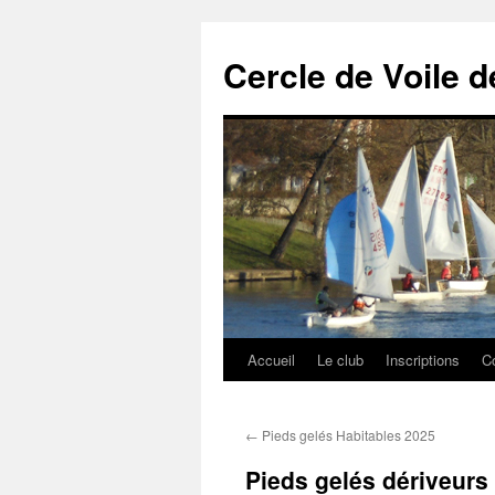
Cercle de Voile 
Accueil
Le club
Inscriptions
C
Aller
au
←
Pieds gelés Habitables 2025
contenu
Pieds gelés dériveurs