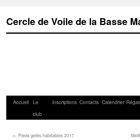
Cercle de Voile de la Basse M
Aller
Accueil
Le
Inscriptions
Contacts
Calendrier
Régat
au
club
contenu
←
Pieds gelés habitables 2017
Meil