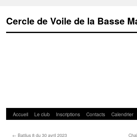
Cercle de Voile de la Basse M
Aller
Accueil
Le club
Inscriptions
Contacts
Calendrier
au
←
Batilus 8 du 30 avril 2023
Chal
contenu