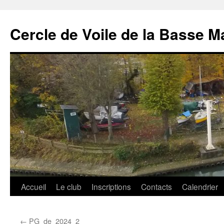
Cercle de Voile de la Basse M
Aller
Accueil
Le club
Inscriptions
Contacts
Calendrier
au
←
PG_de_2024_2
contenu