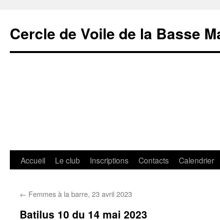
Cercle de Voile de la Basse M
Aller
Accueil
Le club
Inscriptions
Contacts
Calendrier
au
←
Femmes à la barre, 23 avril 2023
contenu
Batilus 10 du 14 mai 2023