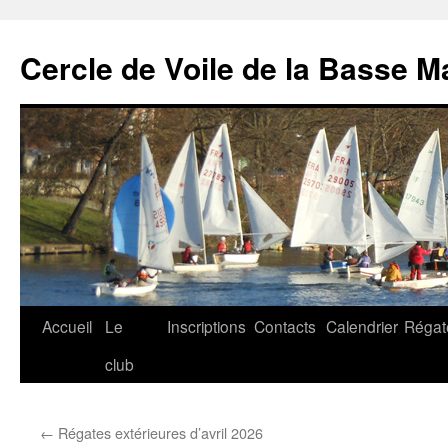
Cercle de Voile de la Basse M
Aller
Accueil
Le
Inscriptions
Contacts
Calendrier
Régat
au
club
contenu
←
Régates extérieures d’avril 2026