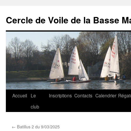
Cercle de Voile de la Basse M
Aller
Accueil
Le
Inscriptions
Contacts
Calendrier
Régat
au
club
contenu
←
Batillus 2 du 9/03/2025