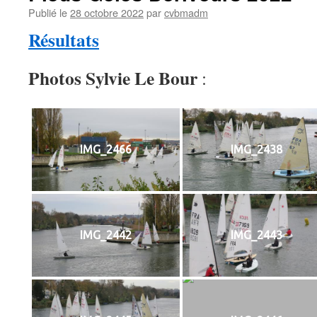
Publié le
28 octobre 2022
par
cvbmadm
Résultats
Photos Sylvie Le Bour
:
IMG_2466
IMG_2438
IMG_2442
IMG_2443