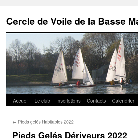
Cercle de Voile de la Basse M
Aller
Accueil
Le club
Inscriptions
Contacts
Calendrier
au
←
Pieds gelés Habitables 2022
contenu
Pieds Gelés Dériveurs 2022