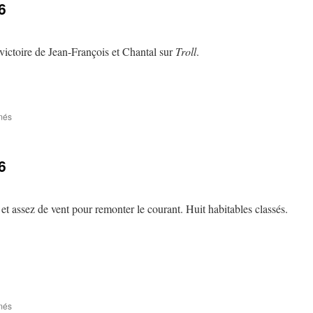
6
e victoire de Jean-François et Chantal sur
Troll
.
sur
més
Batilus
4
du
6
29/03/2026
l et assez de vent pour remonter le courant. Huit habitables classés.
sur
més