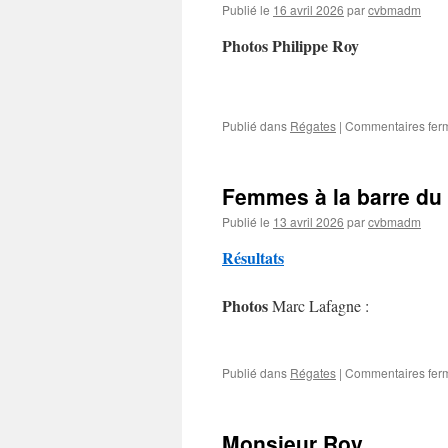
Publié le
16 avril 2026
par
cvbmadm
Photos Philippe Roy
Publié dans
Régates
|
Commentaires fer
Femmes à la barre du
Publié le
13 avril 2026
par
cvbmadm
Résultats
Photos
Marc Lafagne :
Publié dans
Régates
|
Commentaires fer
Monsieur Roy