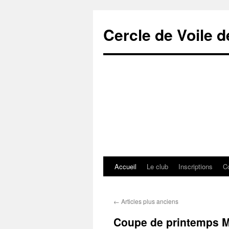
Cercle de Voile 
Accueil
Le club
Inscriptions
C
Aller
au
←
Articles plus anciens
contenu
Coupe de printemps M