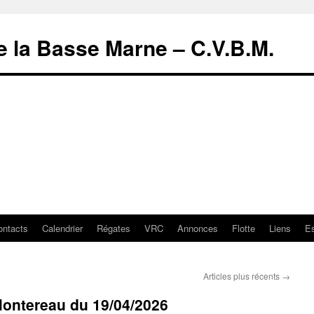
de la Basse Marne – C.V.B.M.
ontacts
Calendrier
Régates
VRC
Annonces
Flotte
Liens
E
Articles plus récents
→
ontereau du 19/04/2026