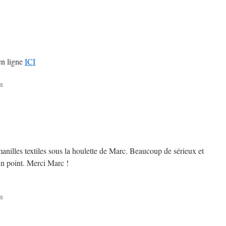
Batilus
3
du
22/03/2026
en ligne
ICI
sur
s
AG
2025
anilles textiles sous la houlette de Marc. Beaucoup de sérieux et
in point. Merci Marc !
sur
s
Matinée
matelotage