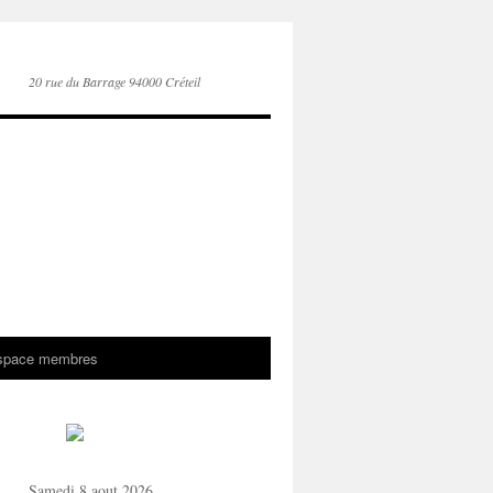
20 rue du Barrage 94000 Créteil
space membres
Samedi 8 aout 2026