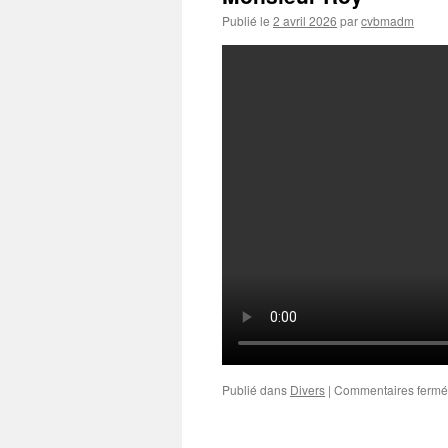
Publié le
2 avril 2026
par
cvbmadm
Publié dans
Divers
|
Commentaires fermé