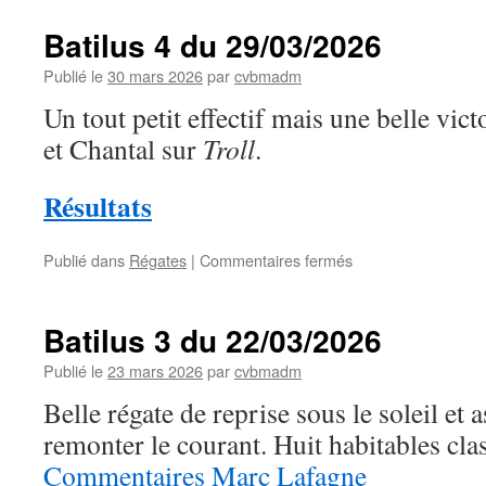
Roy
Batilus 4 du 29/03/2026
Publié le
30 mars 2026
par
cvbmadm
Un tout petit effectif mais une belle vic
et Chantal sur
Troll
.
Résultats
sur
Publié dans
Régates
|
Commentaires fermés
Batilus
4
du
Batilus 3 du 22/03/2026
29/03/2026
Publié le
23 mars 2026
par
cvbmadm
Belle régate de reprise sous le soleil et 
remonter le courant. Huit habitables cla
Commentaires Marc Lafagne