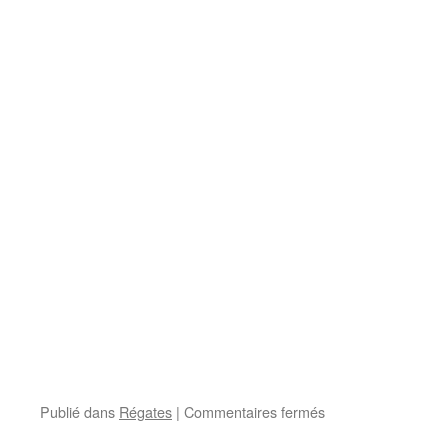
sur
Publié dans
Régates
|
Commentaires fermés
Coupe