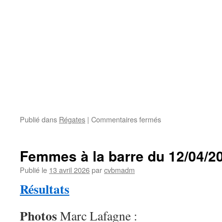
sur
Publié dans
Régates
|
Commentaires fermés
Femmes
à
la
Femmes à la barre du 12/04/2
barre
2026
Publié le
13 avril 2026
par
cvbmadm
Résultats
Photos
Marc Lafagne :