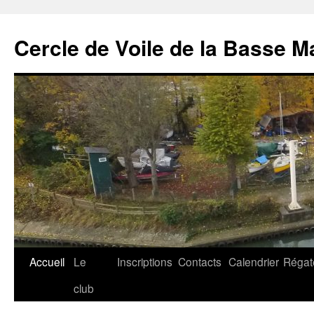
Cercle de Voile de la Basse M
Aller
Accueil
Le
Inscriptions
Contacts
Calendrier
Régat
au
club
contenu