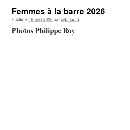
de
printemps
Femmes à la barre 2026
Montereau
du
Publié le
16 avril 2026
par
cvbmadm
18/04/2026
Photos Philippe Roy