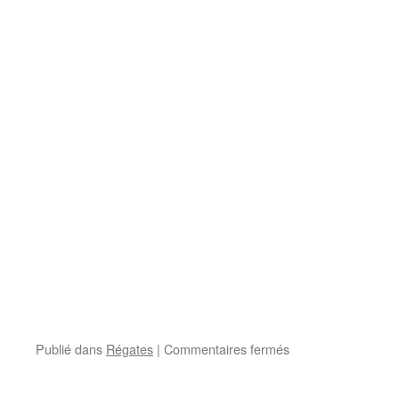
sur
Publié dans
Régates
|
Commentaires fermés
Femmes
à