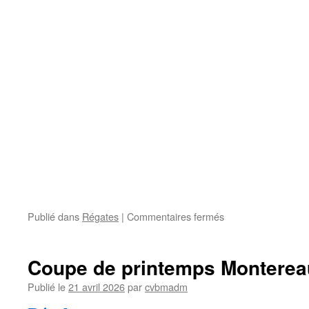
sur
Publié dans
Régates
|
Commentaires fermés
Coupe
de
printemps
Coupe de printemps Monterea
Montereau
du
Publié le
21 avril 2026
par
cvbmadm
19/04/2026