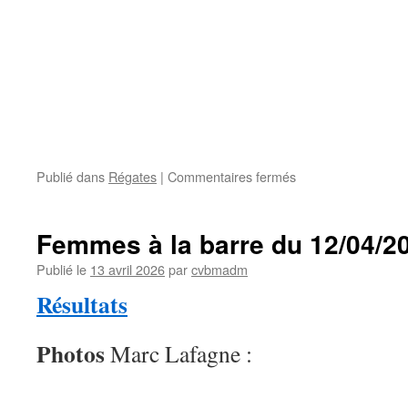
sur
Publié dans
Régates
|
Commentaires fermés
Femmes
à
la
Femmes à la barre du 12/04/2
barre
2026
Publié le
13 avril 2026
par
cvbmadm
Résultats
Photos
Marc Lafagne :