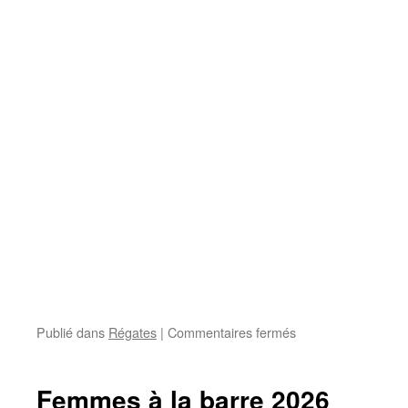
sur
Publié dans
Régates
|
Commentaires fermés
Coupe
de
printemps
Femmes à la barre 2026
Montereau