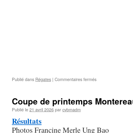
sur
Publié dans
Régates
|
Commentaires fermés
Coupe
de
printemps
Coupe de printemps Monterea
Montereau
du
Publié le
21 avril 2026
par
cvbmadm
19/04/2026
Résultats
Photos Francine Merle Ung Bao