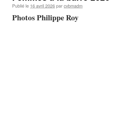
du
Publié le
16 avril 2026
par
cvbmadm
18/04/2026
Photos Philippe Roy