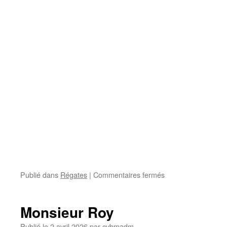
sur
Publié dans
Régates
|
Commentaires fermés
Femmes
à
la
Monsieur Roy
barre
du
Publié le
2 avril 2026
par
cvbmadm