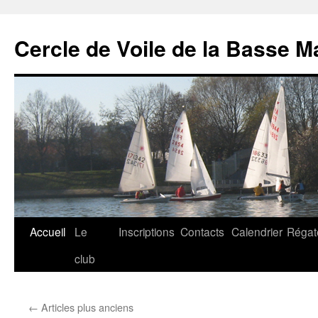
Cercle de Voile de la Basse M
Aller
Accueil
Le
Inscriptions
Contacts
Calendrier
Régat
au
club
contenu
←
Articles plus anciens