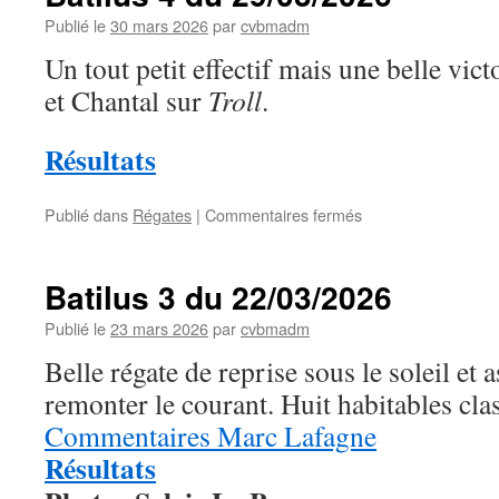
Publié le
30 mars 2026
par
cvbmadm
Un tout petit effectif mais une belle vic
et Chantal sur
Troll
.
Résultats
sur
Publié dans
Régates
|
Commentaires fermés
Batilus
4
du
Batilus 3 du 22/03/2026
29/03/2026
Publié le
23 mars 2026
par
cvbmadm
Belle régate de reprise sous le soleil et 
remonter le courant. Huit habitables cla
Commentaires Marc Lafagne
Résultats